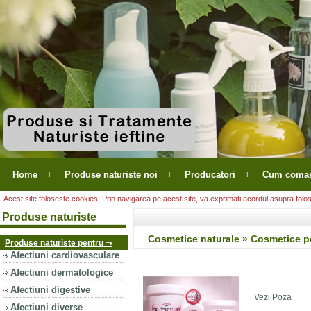
Home
Produse naturiste noi
Producatori
Cum coma
Acest site foloseste cookies. Prin navigarea pe acest site, va exprimati acordul asupra folosir
Produse naturiste
Cosmetice naturale » Cosmetice p
¬
Produse naturiste pentru
Afectiuni cardiovasculare
Afectiuni dermatologice
Afectiuni digestive
Vezi Poza
Afectiuni diverse