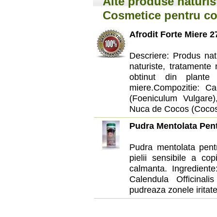
Alte produse naturis
Cosmetice pentru co
Afrodit Forte Miere 
Descriere: Produs nat
naturiste, tratamente 
obtinut din plante
miere.Compozitie: C
(Foeniculum Vulgare
Nuca de Cocos (Cocos 
Pudra Mentolata Pen
Pudra mentolata pentru
pielii sensibile a copi
calmanta. Ingredient
Calendula Officinali
pudreaza zonele iritate