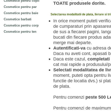
Cosmetice pentru copii
TOATE produsele dorite.
Cosmetice pentru par
Cosmetice pentru baie
Selectarea modalitatii de plata, livrare si t
Cosmetice barbati
In orice moment puteti verifi
Cosmetice pentru corp
de cumparaturi prin apasarea
de sus a fiecarei pagini, lan
Cosmetice pentru ten
bucati din fiecare produs ad
merge mai departe.
Autentificati-va
cu adresa de
Daca nu aveti cont, apasati 
Daca este cazul,
completati 
cat mai rapide a produsului/
Selectati modalitatea de liv
moment, puteti opta pentru liv
functie de locatia dvs.) si pla
de plata.
Pentru comenzi
peste 500 Le
Pentru comenzi de maximum 50