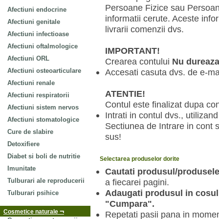
Persoane Fizice sau Persoane
Afectiuni endocrine
informatii cerute. Aceste info
Afectiuni genitale
livrarii comenzii dvs.
Afectiuni infectioase
Afectiuni oftalmologice
IMPORTANT!
Afectiuni ORL
Crearea contului
Nu dureaza
Afectiuni osteoarticulare
Accesati casuta dvs. de e-mail
Afectiuni renale
ATENTIE!
Afectiuni respiratorii
Contul este finalizat dupa con
Afectiuni sistem nervos
Intrati in contul dvs., utilizan
Afectiuni stomatologice
Sectiunea de Intrare in cont s
Cure de slabire
sus!
Detoxifiere
Diabet si boli de nutritie
Selectarea produselor dorite
Imunitate
Cautati produsul/produsel
Tulburari ale reproducerii
a fiecarei pagini.
Adaugati produsul
in cosu
Tulburari psihice
"Cumpara".
¬
Cosmetice naturale
Repetati pasii pana in momen