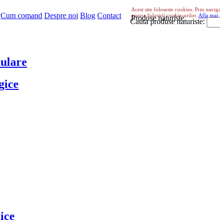
Acest site foloseste cookies. Prin navig
Cum comand
Despre noi
Blog
Contact
asupra folosirii cookie-urilor.
Afla mai 
Produse naturiste
Cauta produse naturiste:
entru
¬
culare
gice
ice