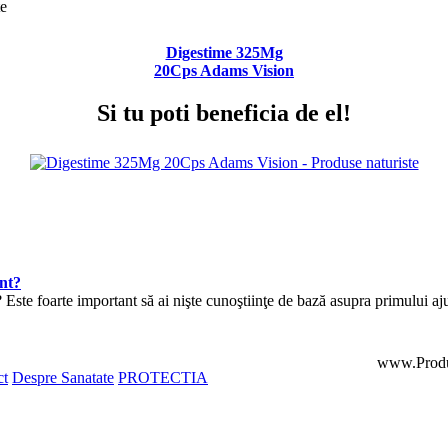
Digestime 325Mg
20Cps Adams Vision
Si tu poti beneficia de el!
ent?
? Este foarte important să ai nişte cunoştiinţe de bază asupra primului a
www.Produ
ct
Despre Sanatate
PROTECTIA