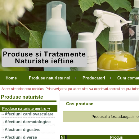
Home
Produse naturiste noi
Producatori
Cum coma
Acest site foloseste cookies. Prin navigarea pe acest site, va exprimati acordul asupra folosir
Produse naturiste
Cos produse
¬
Produse naturiste pentru
Afectiuni cardiovasculare
Produsul a fost adaugat in 
Afectiuni dermatologice
Afectiuni digestive
Afectiuni diverse
Nr
Produs