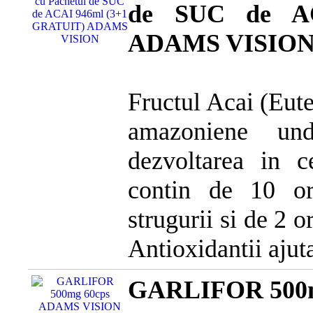
de SUC de A
ADAMS VISIO
Fructul Acai (Eute
amazoniene un
dezvoltarea in c
contin de 10 or
strugurii si de 2 o
Antioxidantii ajuta
GARLIFOR 500