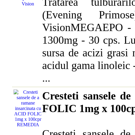
Tratarea tulburar
(Evening Prim
VisionMEGAEPO -
1300mg - 30 cps. Lum
sursa de acizi grasi 
acidul gama linoleic
...
Cresteti sansele d
FOLIC 1mg x 100
Cresteti sansele d