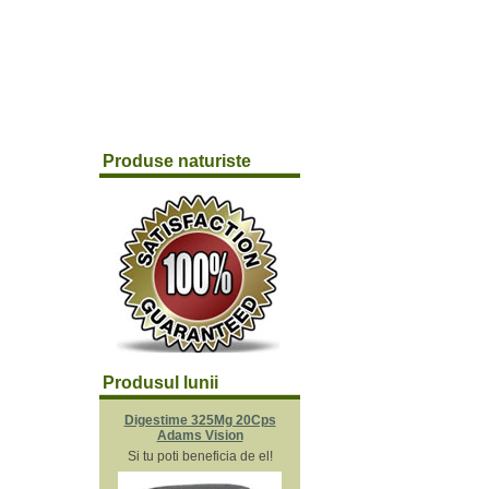
Produse naturiste
Produsul lunii
Digestime 325Mg 20Cps
Adams Vision
Si tu poti beneficia de el!