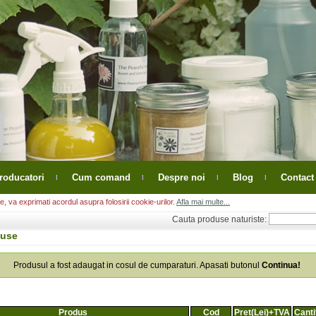
roducatori
Cum comand
Despre noi
Blog
Contact
, va exprimati acordul asupra folosirii cookie-urilor.
Afla mai multe...
Cauta produse naturiste:
duse
Produsul a fost adaugat in cosul de cumparaturi. Apasati butonul
Continua!
Produs
Cod
Pret(Lei)+TVA
Canti