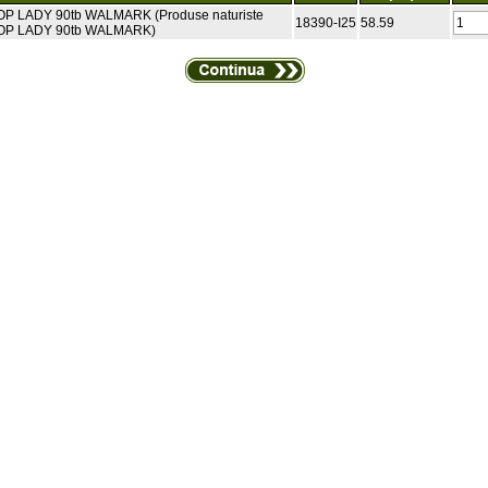
 LADY 90tb WALMARK (Produse naturiste
18390-I25
58.59
P LADY 90tb WALMARK)