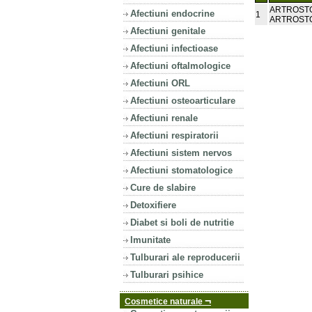
ARTROSTOP
Afectiuni endocrine
1
ARTROSTO
Afectiuni genitale
Afectiuni infectioase
Afectiuni oftalmologice
Afectiuni ORL
Afectiuni osteoarticulare
Afectiuni renale
Afectiuni respiratorii
Afectiuni sistem nervos
Afectiuni stomatologice
Cure de slabire
Detoxifiere
Diabet si boli de nutritie
Imunitate
Tulburari ale reproducerii
Tulburari psihice
¬
Cosmetice naturale