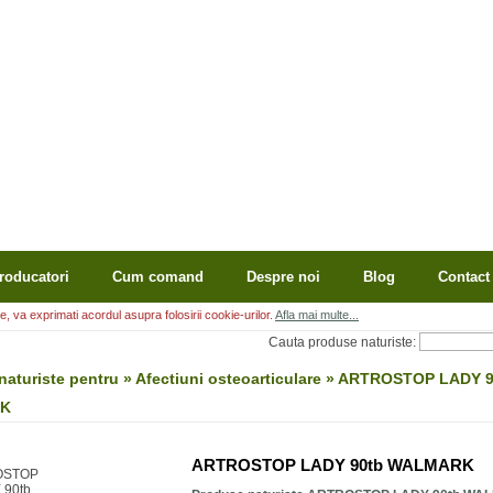
roducatori
Cum comand
Despre noi
Blog
Contact
, va exprimati acordul asupra folosirii cookie-urilor.
Afla mai multe...
Cauta produse naturiste:
naturiste pentru » Afectiuni osteoarticulare » ARTROSTOP LADY 
K
ARTROSTOP LADY 90tb WALMARK