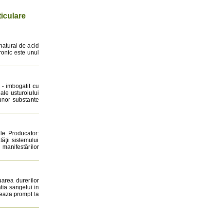
ticulare
natural de acid
uronic este unul
 imbogatit cu
 ale usturoiului
unor substante
le Producator:
ăţii sistemului
 manifestărilor
ea durerilor
tia sangelui in
eaza prompt la