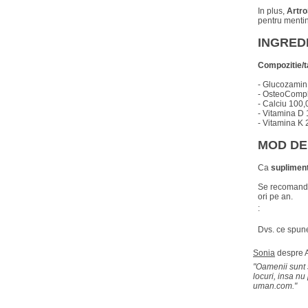
In plus,
Artr
pentru mentin
INGRED
Compozitie/t
- Glucozamin
- OsteoComp
- Calciu 100
- Vitamina D 
- Vitamina K 
MOD DE
Ca
supliment
Se recomanda
ori pe an.
:
Dvs. ce spun
Sonia
despre
"Oamenii sunt s
locuri, insa nu
uman.com."