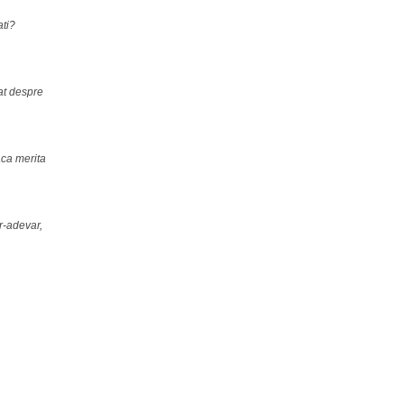
ati?
t despre
ca merita
r-adevar,