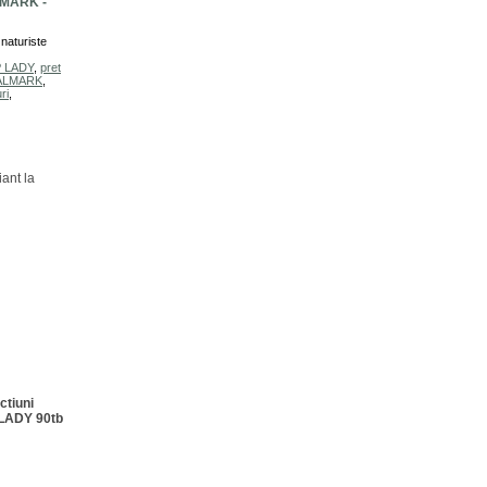
LMARK -
naturiste
P LADY
,
pret
ALMARK
,
ri
,
iant la
ctiuni
LADY 90tb