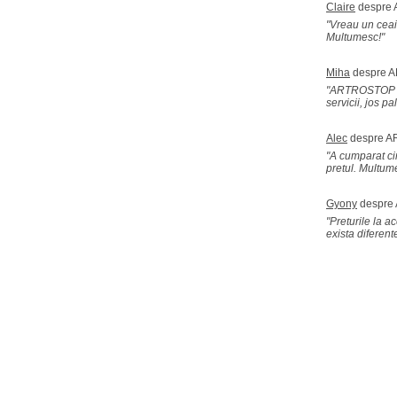
Claire
despre
"Vreau un ceai 
Multumesc!"
Miha
despre 
"ARTROSTOP LA
servicii, jos p
Alec
despre 
"A cumparat c
pretul. Multume
Gyony
despre
"Preturile la a
exista diferente