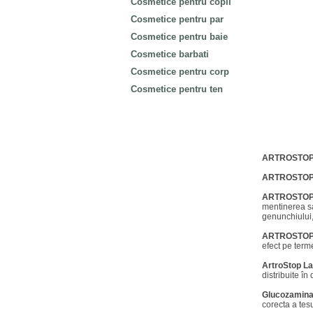
Cosmetice pentru copii
Cosmetice pentru par
Cosmetice pentru baie
Cosmetice barbati
Cosmetice pentru corp
Cosmetice pentru ten
ARTROSTOP
ARTROSTOP
ARTROSTOP
mentinerea san
genunchiului,
ARTROSTOP 
efect pe term
ArtroStop La
distribuite în 
Glucozamin
corecta a tesu