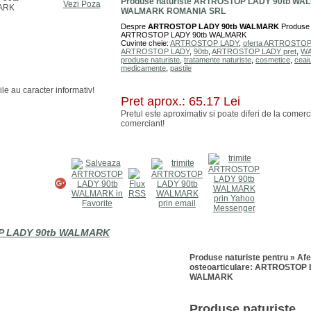
Produse naturiste ARTROSTOP LADY 90tb WA
Vezi Poza
WALMARK ROMANIA SRL
Despre
ARTROSTOP LADY 90tb WALMARK
Produse 
ARTROSTOP LADY 90tb WALMARK
Cuvinte cheie:
ARTROSTOP LADY
,
oferta ARTROSTO
ARTROSTOP LADY
,
90tb
,
ARTROSTOP LADY pret
,
W
produse naturiste
,
tratamente naturiste
,
cosmetice
,
ceaiu
medicamente
,
pastile
ile au caracter informativ!
Pret aprox.: 65.17 Lei
Pretul este aproximativ si poate diferi de la comerc
comerciant!
 LADY 90tb WALMARK
Produse naturiste pentru » Afe
osteoarticulare: ARTROSTOP 
WALMARK
Produse naturiste