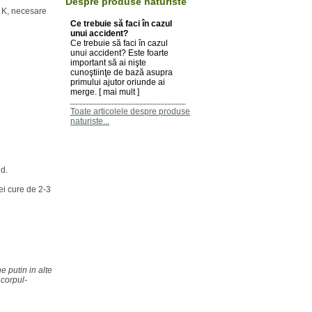
Despre produse naturiste
i K, necesare
Ce trebuie să faci în cazul
unui accident?
Ce trebuie să faci în cazul
unui accident? Este foarte
important să ai nişte
cunoştiinţe de bază asupra
primului ajutor oriunde ai
merge. [
mai mult
]
Toate articolele despre produse
naturiste...
id.
i cure de 2-3
e putin in alte
.corpul-