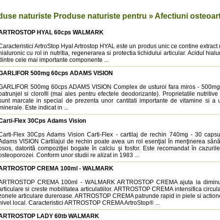
duse naturiste Produse naturiste pentru » Afectiuni osteoar
ARTROSTOP HYAL 60cps WALMARK
Caracteristici ArtroStop Hyal Artrostop HYAL este un produs unic ce contine extract 
hialuronic cu rol in nutritia, regenerarea si protectia lichidului articular. Acidul hial
dintre cele mai importante componente ...
GARLIFOR 500mg 60cps ADAMS VISION
GARLIFOR 500mg 60cps ADAMS VISION Complex de usturoi fara miros - 500mg -
patrunjel si clorofil (mai ales pentru efectele deodorizante). Proprietatile nutritive
sunt marcate in special de prezenta unor cantitati importante de vitamine si a 
minerale. Este indicat in ...
Carti-Flex 30Cps Adams Vision
Carti-Flex 30Cps Adams Vision Carti-Flex - cartilaj de rechin 740mg - 30 capsu
Adams VISION Cartilajul de rechin poate avea un rol esenţial în menţinerea sănăt
osos, datorită compoziţiei bogate în calciu şi fosfor. Este recomandat în cazurile
osteoporozei. Conform unor studii re alizat in 1983 ...
ARTROSTOP CREMA 100ml - WALMARK
ARTROSTOP CREMA 100ml - WALMARK ARTROSTOP CREMA ajuta la diminuar
articulare si creste mobilitatea articulatiilor. ARTROSTOP CREMA intensifica circula
zonele articulare dureroase. ARTROSTOP CREMA patrunde rapid in piele si action
nivel local. Caracteristici ARTROSTOP CREMA ArtroStop® ...
ARTROSTOP LADY 60tb WALMARK