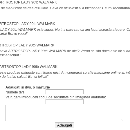
 ARTROSTOP LADY 90tb WALMARK
de slabit care sa dea rezultate. Ceva ce ati folosit si a fucntionat. Ce imi recomand
ARTROSTOP LADY 90tb WALMARK
DY 90tb WALMARK este super! Nu imi pare rau ca am facut aceasta alegere. Ca
alaria! Bravo voua!"
ARTROSTOP LADY 90tb WALMARK
ineva ARTROSTOP LADY 90tb WALMARK de aici? Vreau sa stiu daca este ok si da
sc anticipat."
 ARTROSTOP LADY 90tb WALMARK
ceste produse naturiste sunt foarte mici. Am comparat cu alte magazine online si, int
 de luat in calcul. Eu va felicit!"
Adaugati si dvs. o marturie
Numele dvs:
Va rugam introduceti codul de securitate din imaginea alaturata: