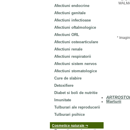
Afectiuni endocrine
Afectiuni genitale
Afectiuni infectioase
Afectiuni oftalmologice
Afectiuni ORL
* Imagin
Afectiuni osteoarticulare
Afectiuni renale
Afectiuni respiratorii
Afectiuni sistem nervos
Afectiuni stomatologice
Cure de slabire
Detoxifiere
Diabet si boli de nutritie
ARTROSTOP
Imunitate
Marturii
Tulburari ale reproducerii
Tulburari psihice
¬
Cosmetice naturale