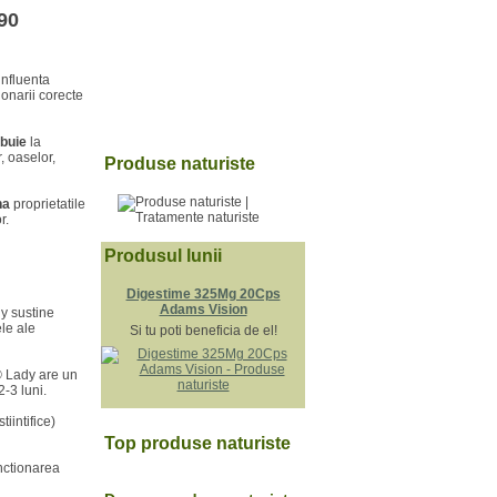
90
influenta
ionarii corecte
ibuie
la
, oaselor,
Produse naturiste
na
proprietatile
r.
Produsul lunii
Digestime 325Mg 20Cps
Adams Vision
y sustine
ele ale
Si tu poti beneficia de el!
® Lady are un
-3 luni.
iintifice)
Top produse naturiste
unctionarea