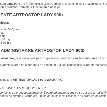
oStop Lady 90tb
are în compozitie OsteoComplex, ce contine calciu, vitaminele D s
erea structurii normale si functionarea oaselor.
IENTE ARTROSTOP LADY 90tb
ableta:
 sulfat 500,0 mg
lex
,0 mg
1,66 µ g
25,00 µ g
 ADMINISTRARE ARTROSTOP LADY 90tb
 alimentar
, cate trei tablete pe zi, dupa mese, luate cu o cantitate suficienta de lich
 administrarea pe o perioada de minimum 2-3 luni consecutive si repetarea aceste
eti despre
ARTROSTOP LADY 90tb WALMARK
?
 ARTROSTOP LADY 90tb WALMARK
eriosi si au produse naturiste ok. De preturi putem spune ca se gasesc si mai ieftin
 poti sti ce cumperi. Vorba aia... putin dai putin face. Eu sunt PRO produse-naturiste