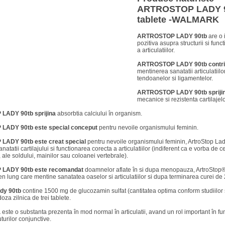
ARTROSTOP LADY 
tablete -WALMARK
ARTROSTOP LADY 90tb
are o 
pozitiva asupra structurii si funct
a articulatiilor.
ARTROSTOP LADY 90tb
contr
mentinerea sanatatii articulatiilor
tendoanelor si ligamentelor.
ARTROSTOP LADY 90tb
spriji
mecanice si rezistenta cartilajelo
 LADY 90tb
sprijina
absorbtia calciului în organism.
 LADY 90tb
este special conceput
pentru nevoile organismului feminin.
 LADY 90tb
este creat special
pentru nevoile organismului feminin, ArtroStop Lad
atatii cartilajului si functionarea corecta a articulatiilor (indiferent ca e vorba de c
 ale soldului, mainilor sau coloanei vertebrale).
LADY 90tb este recomandat
doamnelor aflate în si dupa menopauza, ArtroStop
en lung care mentine sanatatea oaselor si articulatiilor si dupa terminarea curei de 2
dy 90tb
contine 1500 mg de glucozamin sulfat (cantitatea optima conform studiilor st
doza zilnica de trei tablete.
a
este o substanta prezenta în mod normal în articulatii, avand un rol important în f
turilor conjunctive.