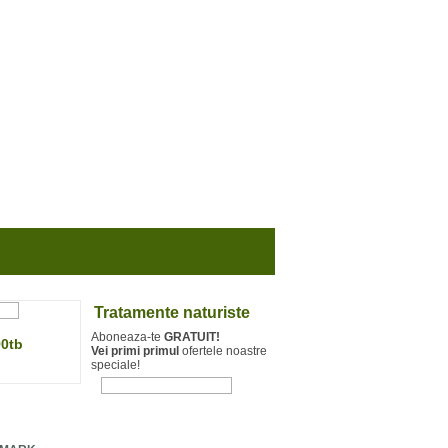
Tratamente naturiste
Aboneaza-te
GRATUIT!
90tb
Vei primi primul
ofertele noastre
speciale!